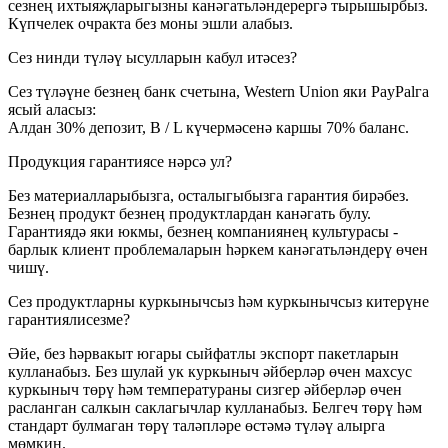
сезнең ихтыяҗларыгызны канәгатьләндерергә тырышырбыз.
Күпчелек очракта без моны эшли алабыз.
Сез нинди түләү ысулларын кабул итәсез?
Сез түләүне безнең банк счетына, Western Union яки PayPalга
ясый аласыз:
Алдан 30% депозит, B / L күчермәсенә каршы 70% баланс.
Продукция гарантиясе нәрсә ул?
Без материалларыбызга, осталыгыбызга гарантия бирәбез.
Безнең продукт безнең продуктлардан канәгать булу.
Гарантиядә яки юкмы, безнең компаниянең культурасы -
барлык клиент проблемаларын һәркем канәгатьләндерү өчен
чишү.
Сез продуктларны куркынычсыз һәм куркынычсыз китерүне
гарантиялисезме?
Әйе, без һәрвакыт югары сыйфатлы экспорт пакетларын
кулланабыз. Без шулай ук ​​куркыныч әйберләр өчен махсус
куркыныч төрү һәм температураны сизгер әйберләр өчен
расланган салкын саклагычлар кулланабыз. Белгеч төрү һәм
стандарт булмаган төрү таләпләре өстәмә түләү алырга
мөмкин.