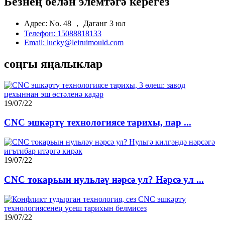
Безнең белән элемтәгә керегез
Адрес: No. 48 ， Даганг 3 юл
Телефон: 15088818133
Email: lucky@leiruimould.com
соңгы яңалыклар
19/07/22
CNC эшкәртү технологиясе тарихы, пар ...
19/07/22
CNC токарьын нульләү нәрсә ул? Нәрсә ул ...
19/07/22