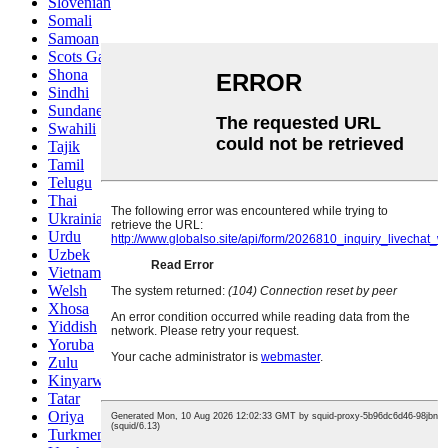
Slovenian
Somali
Samoan
Scots Gaelic
Shona
Sindhi
Sundanese
Swahili
Tajik
Tamil
Telugu
Thai
Ukrainian
Urdu
Uzbek
Vietnamese
Welsh
Xhosa
Yiddish
Yoruba
Zulu
Kinyarwanda
Tatar
Oriya
Turkmen