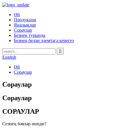
Өй
Продукция
Яңалыклар
Сораулар
Безнең турында
Безнең белән элемтәгә керегез
English
Өй
Сораулар
Сораулар
Сораулар
СОРАУЛАР
Сезнең бәяләр нинди?