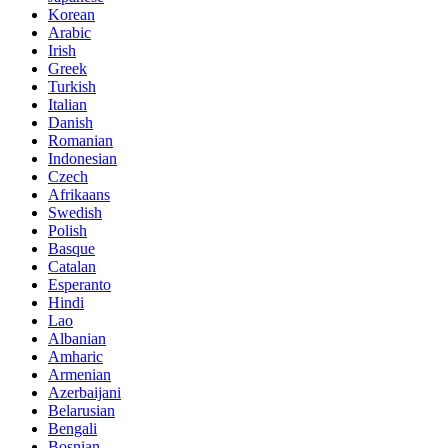
Korean
Arabic
Irish
Greek
Turkish
Italian
Danish
Romanian
Indonesian
Czech
Afrikaans
Swedish
Polish
Basque
Catalan
Esperanto
Hindi
Lao
Albanian
Amharic
Armenian
Azerbaijani
Belarusian
Bengali
Bosnian