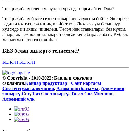
Товар җибәрү өчен түләүләр турында нәрсә әйтеп була?
Товар җибәрү бәясе сезнең товар алу ысулына бәйле. Экспресс
гадәттә иң тиз, ләкин иң кыйбат юл. Диңгез суы белән зур
күләмдә иң яхшы чишелеш. Төгәл йөк ставкалары, без күләм,
авырлык һәм юл детальләрен белсәк кенә бирә алабыз. Күбрәк
мәгълүмат алу өчен зинһар.
БЕЗ белән эшләргә телисезме?
БЕЛӘН БЕЛӘН
© Copyright - 2010-2022: Барлык хокуклар
сакланган.
Кайнар продуктлар
-
Сайт картасы
Cnc тегермән алюминий
,
Алюминий басымы
,
Алюминий
эшкәртү Cnc
,
Тиз Cnc эшкәртү
,
Төгәл Cnc Миллинг
,
Алюминий үлә
,