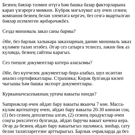
Безнең бәяләр тәэмин итүгә һәм башка базар факторларына
карап үзгәрергә мөмкин. Күбрәк мәгълүмат алу өчен сезнең
компания безнең белән элемтәгә кергәч, без сезгә яңартылган
бәяләр исемлеген җибәрәчәкбез.
Сездә минималь заказ саны бармы?
Әйе, без барлык халыкара заказларның даими минималь заказ
күләмен таләп итәбез. Әгәр сез сатырга телисез, ләкин бик аз
күләмдә, безнең сайтны карагыз.
Сез тиешле документлар китерә аласызмы?
Әйе, без күпчелек документлар бирә алабыз, шул исәптән
анализ сертификатлары. Страховка; Кирәк булганда килеп
чыгышы һәм башка экспорт документлары.
Куркынычсызлыкның уртача вакыты нинди?
Samрнәкләр өчен әйдәп бару вакыты якынча 7 көн. Масса-
күләм җитештерү өчен, әйдәп бару вакыты 20-30 көннән соң.
(1) без сезнең депозитны алгач, (2) сезнең продуктлар өчен
соңгы рөхсәтегез булганда, әйдәп баручы вакыт көченә керә.
Әгәр дә безнең әйдәп бару вакытыгыз эшләмәсә, зинһар, сату
белән таләпләрегезне арттырыгыз. Барлык очракларда да без