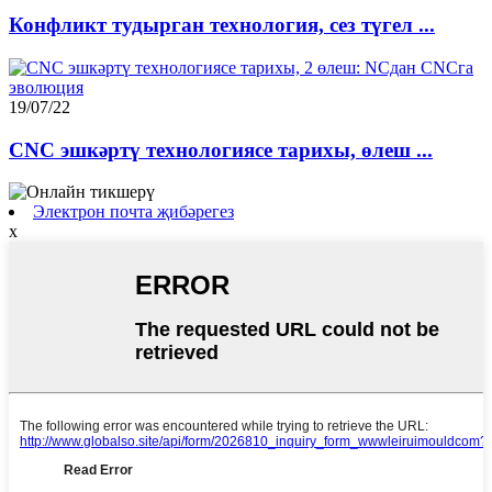
Конфликт тудырган технология, сез түгел ...
19/07/22
CNC эшкәртү технологиясе тарихы, өлеш ...
Электрон почта җибәрегез
x